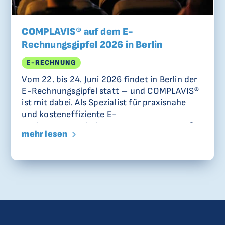
COMPLAVIS® auf dem E-
Rechnungsgipfel 2026 in Berlin
E-RECHNUNG
Vom 22. bis 24. Juni 2026 findet in Berlin der
E-Rechnungsgipfel statt – und COMPLAVIS®
ist mit dabei. Als Spezialist für praxisnahe
und kosteneffiziente E-
Rechnungsverarbeitung nutzt COMPLAVIS®
mehr lesen
die Gelegenheit, um mit Unternehmen ins
Gespräch zu kommen, die ihre
Rechnungsprozesse fit für die Zukunft
machen wollen.