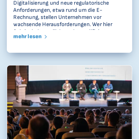
Digitalisierung und neue regulatorische
Anforderungen, etwa rund um die E-
Rechnung, stellen Unternehmen vor
wachsende Herausforderungen. Wer hier
Schritt halten will, braucht qualifizierte
mehr lesen
Mitarbeitende und bewährte Methoden zur
Prozessoptimierung. Genau an diesem Punkt
setzt die langjährige Partnerschaft zwischen
COMPLAVIS® und der Technischen
Hochschule Deggendorf (THD) an.