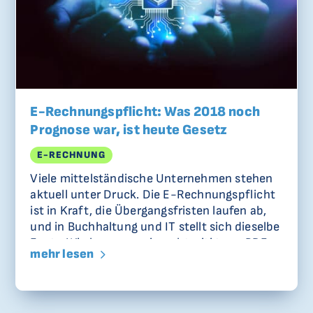
E-Rechnungspflicht: Was 2018 noch
Prognose war, ist heute Gesetz
E-RECHNUNG
Viele mittelständische Unternehmen stehen
aktuell unter Druck. Die E-Rechnungspflicht
ist in Kraft, die Übergangsfristen laufen ab,
und in Buchhaltung und IT stellt sich dieselbe
Frage: Wie kommen wir rechtzeitig von PDF
mehr lesen
und Papier zu strukturierten
Rechnungsdaten? Was heute wie eine
plötzliche regulatorische Welle wirkt, war
absehbar. Ich weiß das, weil ich vor knapp