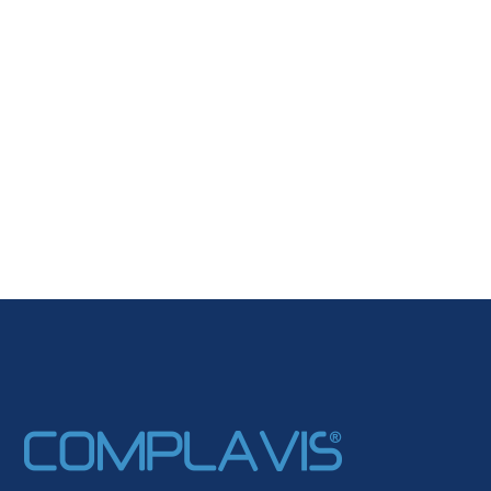
Ihr Anliegen:
Bitte lasse dieses Feld leer.
Ich habe die
Datenschutzerklärung
zur Kenntnis
genommen. Ich stimme zu, dass meine Angaben zur
Kontaktaufnahme und für Rückfragen dauerhaft gespeichert
werden.