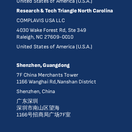
United States of America (U.S.A.)
Research & Tech Triangle North Carolina
COMPLAVIS USA LLC
4030 Wake Forest Rd, Ste 349
Raleigh, NC 27609-0010
United States of America (U.S.A.)
Shenzhen, Guangdong
7F China Merchants Tower
1166 Wanghai Rd,Nanshan District
Shenzhen, China
广东深圳
深圳市南山区望海
1166号招商局广场7F室