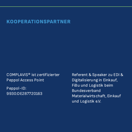
KOOPERATIONSPARTNER
COMPLAVIS® ist zertifizierter
Referent & Speaker zu EDI &
Peppol Access Point
Digitalisierung in Einkauf,
FiBu und Logistik beim
Peppol-ID:
Bundesverband
9930:DE287720163
Materialwirtschaft, Einkauf
und Logistik e.V.